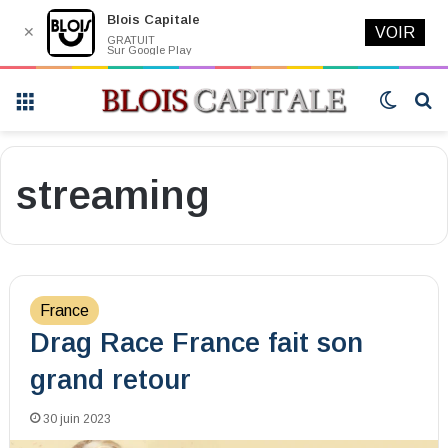
Blois Capitale
✕
VOIR
GRATUIT
Sur Google Play
Menu
Switch
R
skin
streaming
France
Drag Race France fait son
grand retour
30 juin 2023