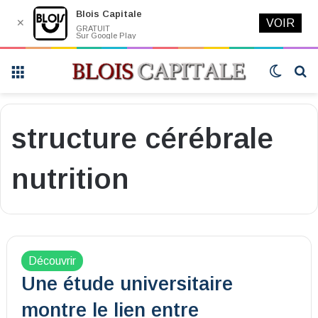
Blois Capitale
✕
VOIR
GRATUIT
Sur Google Play
Menu
Switch
R
skin
structure cérébrale
nutrition
Découvrir
Une étude universitaire
montre le lien entre