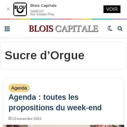
Blois Capitale
✕
VOIR
GRATUIT
Sur Google Play
Menu
Switch
R
skin
Sucre d’Orgue
Agenda
Agenda : toutes les
propositions du week-end
10 novembre 2023