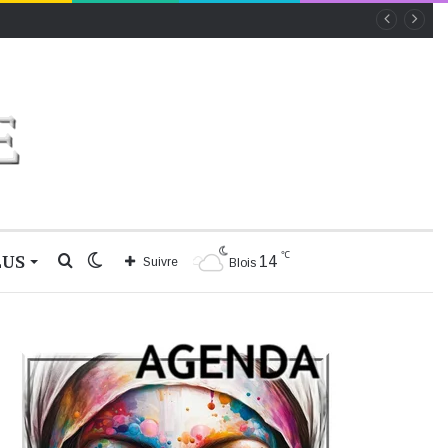
℃
LUS
Rechercher
Switch
14
Suivre
Blois
skin