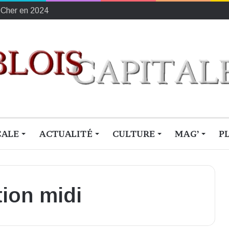
-Cher en 2024
CALE
ACTUALITÉ
CULTURE
MAG’
P
tion midi