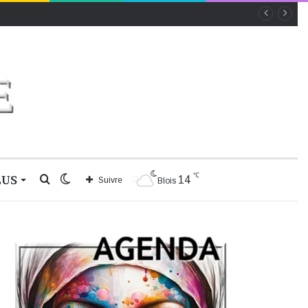
℃
LUS
Rechercher
Switch
14
Suivre
Blois
skin