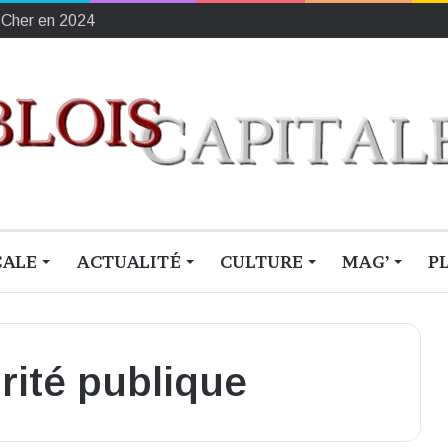
ement français du sang
CALE
ACTUALITÉ
CULTURE
MAG’
P
rité publique