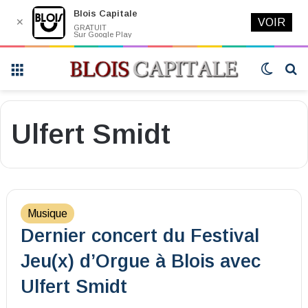
Blois Capitale
✕
VOIR
GRATUIT
Sur Google Play
Menu
Switch
R
skin
Ulfert Smidt
Musique
Dernier concert du Festival
Jeu(x) d’Orgue à Blois avec
Ulfert Smidt