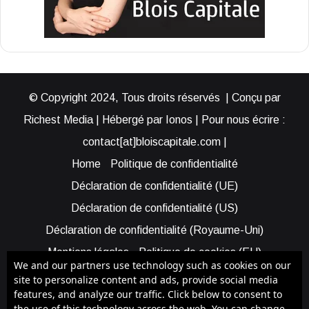
© Copyright 2024, Tous droits réservés | Conçu par
Richest Media | Hébergé par Ionos | Pour nous écrire :
contact[at]bloiscapitale.com |
Home
Politique de confidentialité
Déclaration de confidentialité (UE)
Déclaration de confidentialité (US)
Déclaration de confidentialité (Royaume-Uni)
Mentions légales
Politique de cookies (EU)
We and our partners use technology such as cookies on our
Cookie Policy (AUS)
Cookie Policy (US)
site to personalize content and ads, provide social media
features, and analyze our traffic. Click below to consent to
Qui sommes-nous ?
Participer à Blois Capitale
the use of this technology across the web. You can change