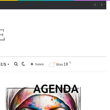
℃
LUS
Rechercher
Switch
18
Suivre
Blois
skin