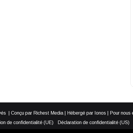
és | Conçu par Richest Media | Hébergé par Ionos | Pour nous éc
on de confidentialité (UE)
Déclaration de confidentialité (US)
ies (EU)
Cookie Policy (AUS)
Cookie Policy (US)
Qui somme