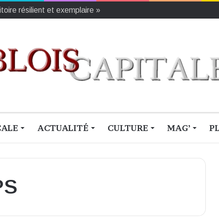
oire résilient et exemplaire »
CALE
ACTUALITÉ
CULTURE
MAG’
P
PS