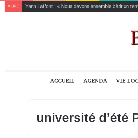
Yann Laffont : « Nous devons ensemble bâtir un territ
A LIRE
ACCUEIL
AGENDA
VIE LO
université d’été 