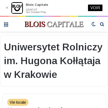
Blois Capitale
✕
VOIR
GRATUIT
Sur Google Play
Menu
Switch
R
skin
Uniwersytet Rolniczy
im. Hugona Kołłątaja
w Krakowie
Vie locale