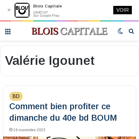
Blois Capitale
✕
VOIR
GRATUIT
Sur Google Play
Menu
Switch
R
skin
Valérie Igounet
BD
Comment bien profiter ce
dimanche du 40e bd BOUM
19 novembre 2023