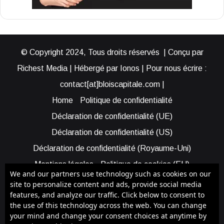
© Copyright 2024, Tous droits réservés | Conçu par
Richest Media | Hébergé par Ionos | Pour nous écrire :
contact[at]bloiscapitale.com |
Home
Politique de confidentialité
Déclaration de confidentialité (UE)
Déclaration de confidentialité (US)
Déclaration de confidentialité (Royaume-Uni)
Mentions légales
Politique de cookies (EU)
We and our partners use technology such as cookies on our
Cookie Policy (AUS)
Cookie Policy (US)
site to personalize content and ads, provide social media
features, and analyze our traffic. Click below to consent to
Qui sommes-nous ?
Participer à Blois Capitale
the use of this technology across the web. You can change
Bénéficier d’une assistance
your mind and change your consent choices at anytime by