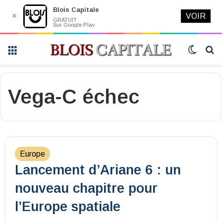
Blois Capitale
✕
VOIR
GRATUIT
Sur Google Play
Menu
Switch
R
skin
Vega-C échec
Europe
Lancement d’Ariane 6 : un
nouveau chapitre pour
l’Europe spatiale