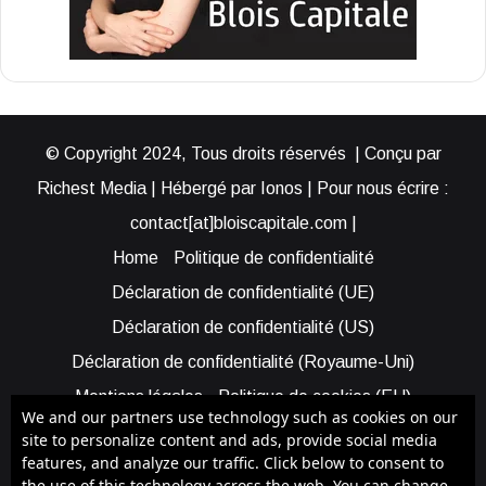
© Copyright 2024, Tous droits réservés | Conçu par
Richest Media | Hébergé par Ionos | Pour nous écrire :
contact[at]bloiscapitale.com |
Home
Politique de confidentialité
Déclaration de confidentialité (UE)
Déclaration de confidentialité (US)
Déclaration de confidentialité (Royaume-Uni)
Mentions légales
Politique de cookies (EU)
We and our partners use technology such as cookies on our
Cookie Policy (AUS)
Cookie Policy (US)
site to personalize content and ads, provide social media
features, and analyze our traffic. Click below to consent to
Qui sommes-nous ?
Participer à Blois Capitale
the use of this technology across the web. You can change