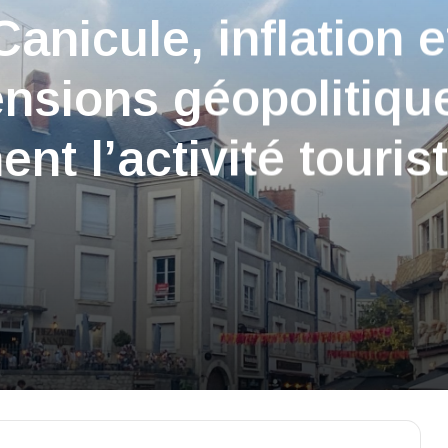
Canicule, inflation e
ensions géopolitiqu
nent l’activité touris
du département