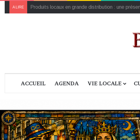
Georges Paltrié prépare le prochain chapitre
A LIRE
ACCUEIL
AGENDA
VIE LOCALE
C