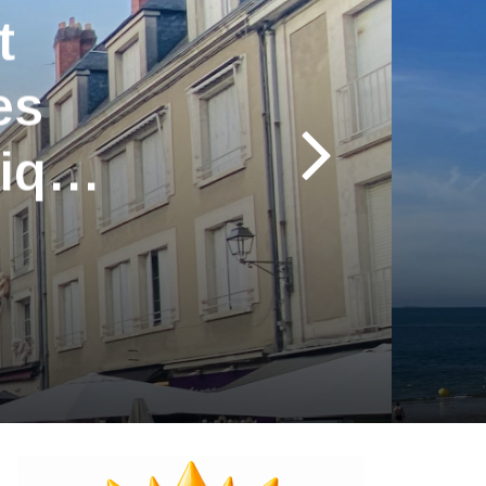
t
es
tique