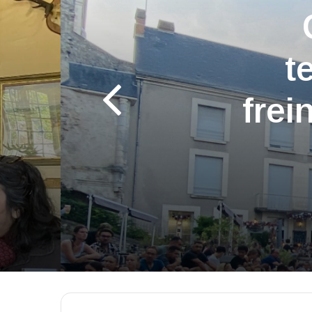
t
frei