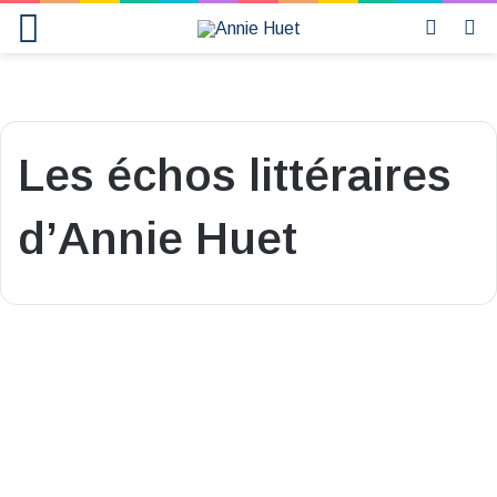
Menu
Switch 
R
Les échos littéraires
d’Annie Huet
[Vidéo]
La
rentrée
littéraire
by
Annie
Huet
8 octobre 2025