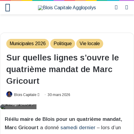
Menu
Switch 
R
Municipales 2026
Politique
Vie locale
Sur quelles lignes s’ouvre le
quatrième mandat de Marc
Gricourt
Envoyer
Blois Capitale
30 mars 2026
un
Image Blois.fr
courriel
Réélu maire de Blois pour un quatrième mandat,
Marc Gricourt
a donné
samedi dernier
– lors d’un