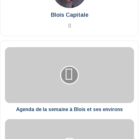
Blois Capitale
Website
Agenda
de
la
semaine
à
Blois
et
ses
environs
Agenda de la semaine à Blois et ses environs
Cette
semaine
aux