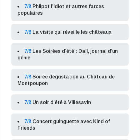
7/8
Phlipot l’idiot et autres farces
populaires
7/8
La visite qui réveille les châteaux
7/8
Les Soirées d’été : Dalí, journal d’un
génie
7/8
Soirée dégustation au Château de
Montpoupon
7/8
Un soir d’été à Villesavin
7/8
Concert guinguette avec Kind of
Friends