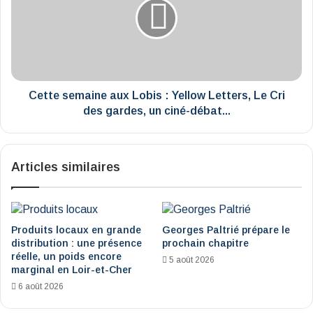
Lobis
:
Yellow
Letters,
Le
Cri
des
Cette semaine aux Lobis : Yellow Letters, Le Cri
gardes,
des gardes, un ciné-débat...
un
ciné-
débat...
Articles similaires
Produits locaux en grande
Georges Paltrié prépare le
distribution : une présence
prochain chapitre
réelle, un poids encore
5 août 2026
marginal en Loir-et-Cher
6 août 2026