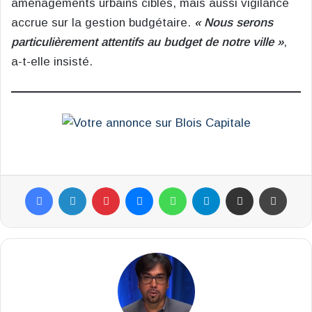
aménagements urbains ciblés, mais aussi vigilance
accrue sur la gestion budgétaire.
« Nous serons
particulièrement attentifs au budget de notre ville »
,
a-t-elle insisté.
Facebook
Linkedin
Pinterest
Messenger
WhatsApp
Telegram
Partager par email
Impr