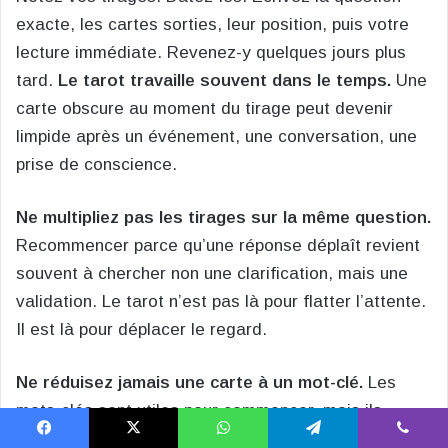
exacte, les cartes sorties, leur position, puis votre
lecture immédiate. Revenez-y quelques jours plus
tard.
Le tarot travaille souvent dans le temps.
Une
carte obscure au moment du tirage peut devenir
limpide après un événement, une conversation, une
prise de conscience.
Ne multipliez pas les tirages sur la même question.
Recommencer parce qu’une réponse déplaît revient
souvent à chercher non une clarification, mais une
validation. Le tarot n’est pas là pour flatter l’attente.
Il est là pour déplacer le regard.
Ne réduisez jamais une carte à un mot-clé.
Les
mots-clés sont utiles pour commencer, mais ils
deviennent vite des prisons. La Maison Dieu n’est
Facebook
X
WhatsApp
Telegram
Viber