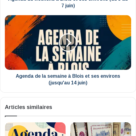
au
7 juin)
7
juin)
Agenda
de
la
semaine
à
Blois
et
ses
environs
(jusqu'au
Agenda de la semaine à Blois et ses environs
14
(jusqu'au 14 juin)
juin)
Articles similaires