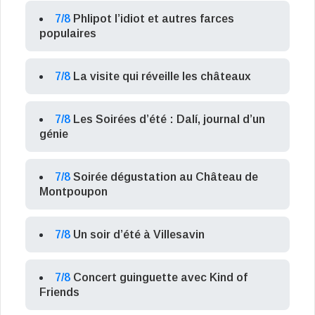
7/8
Phlipot l’idiot et autres farces
populaires
7/8
La visite qui réveille les châteaux
7/8
Les Soirées d’été : Dalí, journal d’un
génie
7/8
Soirée dégustation au Château de
Montpoupon
7/8
Un soir d’été à Villesavin
7/8
Concert guinguette avec Kind of
Friends