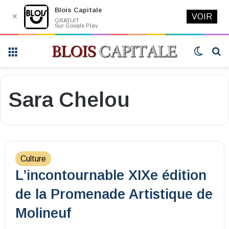
Blois Capitale
✕
VOIR
GRATUIT
Sur Google Play
Menu
Switch
R
skin
Sara Chelou
Culture
L’incontournable XIXe édition
de la Promenade Artistique de
Molineuf