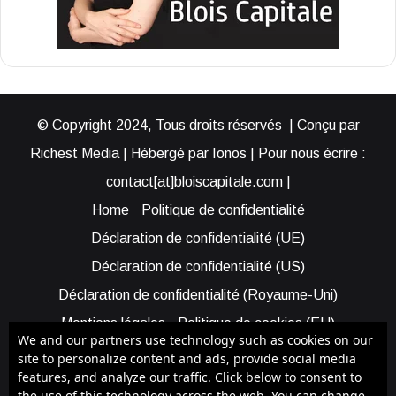
© Copyright 2024, Tous droits réservés | Conçu par
Richest Media | Hébergé par Ionos | Pour nous écrire :
contact[at]bloiscapitale.com |
Home
Politique de confidentialité
Déclaration de confidentialité (UE)
Déclaration de confidentialité (US)
Déclaration de confidentialité (Royaume-Uni)
Mentions légales
Politique de cookies (EU)
We and our partners use technology such as cookies on our
Cookie Policy (AUS)
Cookie Policy (US)
site to personalize content and ads, provide social media
features, and analyze our traffic. Click below to consent to
Qui sommes-nous ?
Participer à Blois Capitale
the use of this technology across the web. You can change