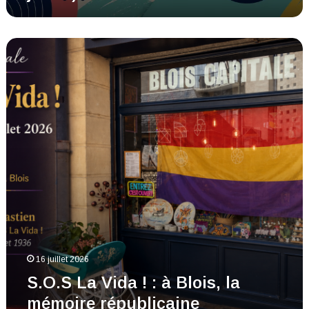
S.O.S
La
Vida
!
:
à
Blois,
la
mémoire
républicaine
espagnole
va
reprendre
voix
16 juillet 2026
S.O.S La Vida ! : à Blois, la
mémoire républicaine