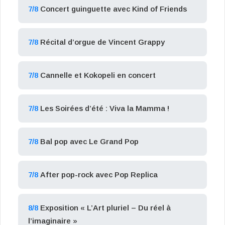
7/8
Concert guinguette avec Kind of Friends
7/8
Récital d’orgue de Vincent Grappy
7/8
Cannelle et Kokopeli en concert
7/8
Les Soirées d’été : Viva la Mamma !
7/8
Bal pop avec Le Grand Pop
7/8
After pop-rock avec Pop Replica
8/8
Exposition « L’Art pluriel – Du réel à
l’imaginaire »