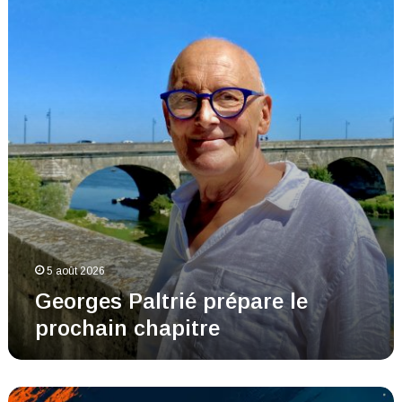
prépare
le
prochain
chapitre
5 août 2026
Georges Paltrié prépare le
prochain chapitre
Agenda