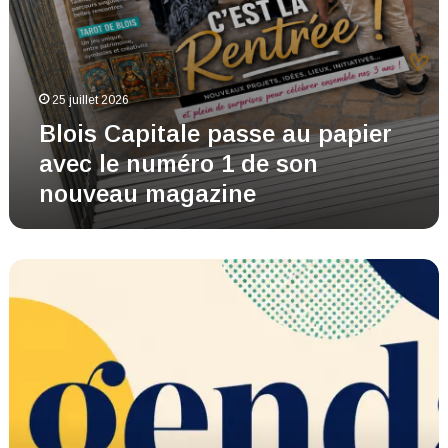
nouveau
magazine
25 juillet 2026
Blois Capitale passe au papier
avec le numéro 1 de son
nouveau magazine
Agenda
du
weekend
(24-
26
juillet)
à
Blois
et