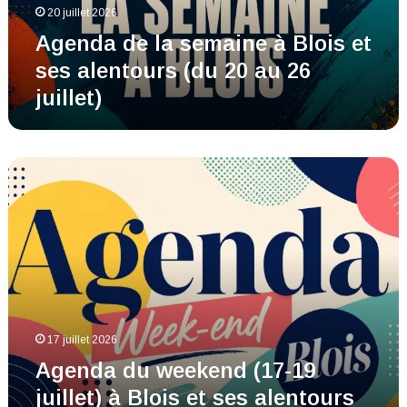
20 juillet 2026
alentours
(du
Agenda de la semaine à Blois et
20
ses alentours (du 20 au 26
au
juillet)
26
juillet)
Agenda
du
weekend
(17-
19
juillet)
à
Blois
et
ses
17 juillet 2026
alentours
Agenda du weekend (17-19
juillet) à Blois et ses alentours