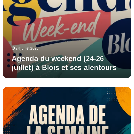
ses
alentours
24 juillet 2026
Agenda du weekend (24-26
juillet) à Blois et ses alentours
Agenda
de
la
semaine
à
Blois
et
ses