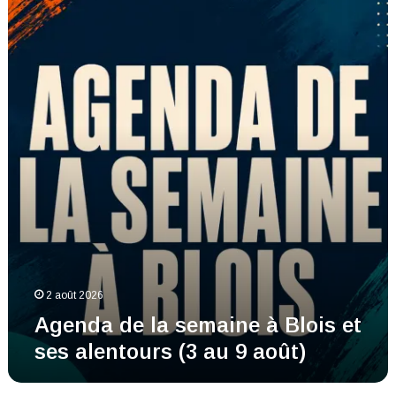
de
la
semaine
à
Blois
et
ses
alentours
(3
au
9
août)
2 août 2026
Agenda de la semaine à Blois et
ses alentours (3 au 9 août)