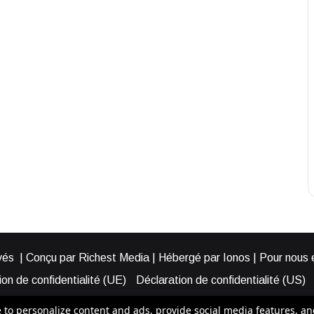
és | Conçu par Richest Media | Hébergé par Ionos | Pour nous éc
on de confidentialité (UE)
Déclaration de confidentialité (US)
ies (EU)
Cookie Policy (AUS)
Cookie Policy (US)
Qui somme
o personalize content and ads, provide social media features, and a