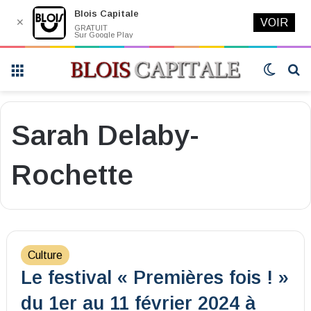
Blois Capitale
✕
VOIR
GRATUIT
Sur Google Play
Menu
Switch
R
skin
Sarah Delaby-
Rochette
Culture
Le festival « Premières fois ! »
du 1er au 11 février 2024 à