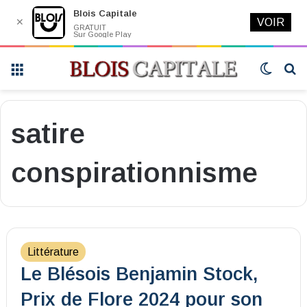
Blois Capitale
✕
VOIR
GRATUIT
Sur Google Play
Menu
Switch
R
skin
satire
conspirationnisme
Littérature
Le Blésois Benjamin Stock,
Prix de Flore 2024 pour son