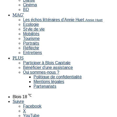
Danse
Cinéma
BD
MAG’
Les échos littéraires d’Annie Huet
Annie Huet
Ecologie
Style de vie
Mobilités
Tourisme
Portraits
Réfléchir
Entretiens
PLUS
Participer à Blois Capitale
Bénéficier d’une assistance
Qui sommes-nous ?
Politique de confidentialité
Mentions légales
Partenariats
℃
Blois
18
Suivre
Facebook
X
YouTube