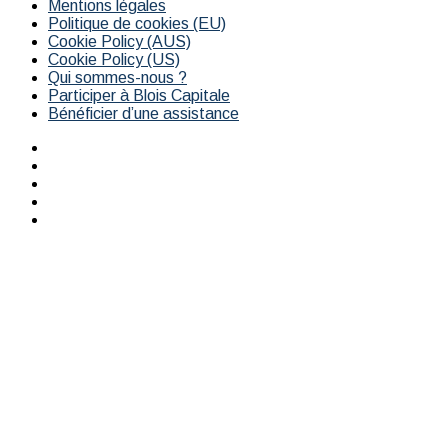
Mentions légales
Politique de cookies (EU)
Cookie Policy (AUS)
Cookie Policy (US)
Qui sommes-nous ?
Participer à Blois Capitale
Bénéficier d’une assistance
Facebook
X
YouTube
Instagram
RSS
Bouton
retour
en
haut
de
la
page