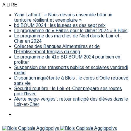
A LIRE
Yann Laffont : « Nous devons ensemble bâtir un
territoire résilient et exemplaire »
bd BOUM 2024 : les lauréat·es des sept prix
Le programme de « Faites pour le climat 2024 » à Blois
Le programme des marchés de Noël dans le Loir-et-
Cher en 2024
Collectes des Banques Alimentaires et de
l’Établissement français du sang
Le programme du 41e BD BOUM 2024 pour bien en
profiter
Suspension des transports publics et scolaires vendredi
matin
Disparition inquiétante à Blois : le corps d’Odile retrouvé
sans vie
Sécurité routière : le Loir-et-Cher prépare ses routes
pour l’hiver
Alerte neige-verglas : retour anticipé des élèves dans le
Loir-et-Cher
Menu