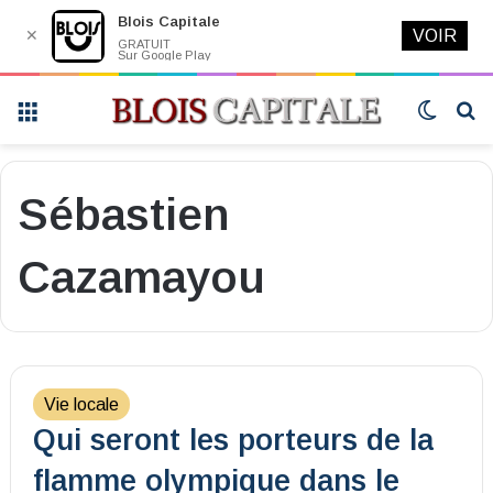
Blois Capitale
✕
VOIR
GRATUIT
Sur Google Play
Menu
Switch
R
skin
Sébastien
Cazamayou
Vie locale
Qui seront les porteurs de la
flamme olympique dans le