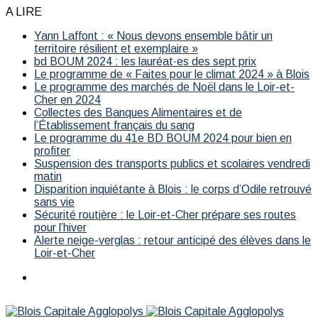
A LIRE
Yann Laffont : « Nous devons ensemble bâtir un
territoire résilient et exemplaire »
bd BOUM 2024 : les lauréat·es des sept prix
Le programme de « Faites pour le climat 2024 » à Blois
Le programme des marchés de Noël dans le Loir-et-
Cher en 2024
Collectes des Banques Alimentaires et de
l’Établissement français du sang
Le programme du 41e BD BOUM 2024 pour bien en
profiter
Suspension des transports publics et scolaires vendredi
matin
Disparition inquiétante à Blois : le corps d’Odile retrouvé
sans vie
Sécurité routière : le Loir-et-Cher prépare ses routes
pour l’hiver
Alerte neige-verglas : retour anticipé des élèves dans le
Loir-et-Cher
Menu