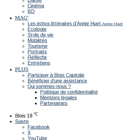
Danse
Cinéma
BD
MAG’
Les échos littéraires d’Annie Huet
Annie Huet
Ecologie
Style de vie
Mobilités
Tourisme
Portraits
Réfléchir
Entretiens
PLUS
Participer à Blois Capitale
Bénéficier d’une assistance
Qui sommes-nous ?
Politique de confidentialité
Mentions légales
Partenariats
℃
Blois
18
Suivre
Facebook
X
YouTube