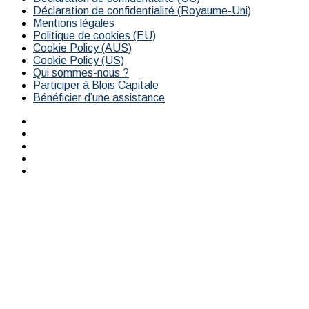
Déclaration de confidentialité (Royaume-Uni)
Mentions légales
Politique de cookies (EU)
Cookie Policy (AUS)
Cookie Policy (US)
Qui sommes-nous ?
Participer à Blois Capitale
Bénéficier d’une assistance
Facebook
X
YouTube
Instagram
RSS
Bouton
retour
en
haut
de
la
page