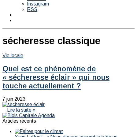
Instagram
RSS
Switch
skin
Rechercher
sécheresse classique
Vie locale
Quel est ce phénomène de
« sécheresse éclair » qui nous
touche actuellement ?
7 juin 2023
Lire la suite »
Articles récents
Yann Laffont : « Nous devons ensemble bâtir un