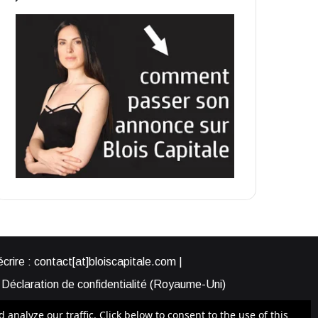
rire : contact[at]bloiscapitale.com |
Déclaration de confidentialité (Royaume-Uni)
s-nous ?
Participer à Blois Capitale
nalyze our traffic. Click below to consent to the use of this