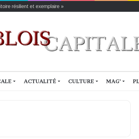
oire résilient et exemplaire »
CALE
ACTUALITÉ
CULTURE
MAG’
P