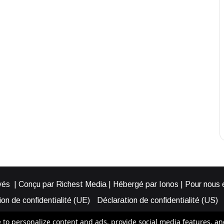
és | Conçu par Richest Media | Hébergé par Ionos | Pour nous éc
on de confidentialité (UE)
Déclaration de confidentialité (US)
ies (EU)
Cookie Policy (AUS)
Cookie Policy (US)
Qui somme
o personalize content and ads, provide social media features, and a