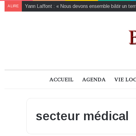
Yann Laffont : « Nous devons ensemble bâtir un territ
A LIRE
ACCUEIL
AGENDA
VIE LO
secteur médical