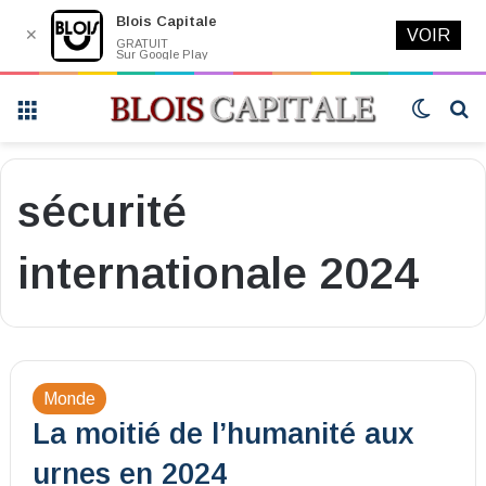
Blois Capitale
✕
VOIR
GRATUIT
Sur Google Play
Menu
Switch
R
skin
sécurité
internationale 2024
Monde
La moitié de l’humanité aux
urnes en 2024