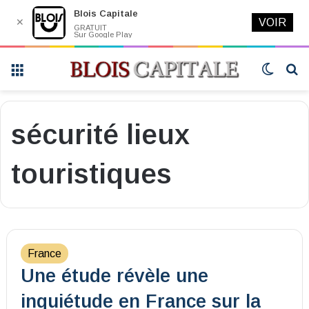
Blois Capitale
✕
VOIR
GRATUIT
Sur Google Play
Menu
Switch
R
skin
sécurité lieux
touristiques
France
Une étude révèle une
inquiétude en France sur la