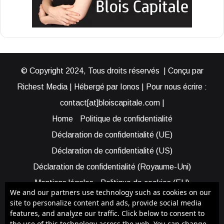
© Copyright 2024, Tous droits réservés | Conçu par
Richest Media | Hébergé par Ionos | Pour nous écrire :
contact[at]bloiscapitale.com |
Home
Politique de confidentialité
Déclaration de confidentialité (UE)
Déclaration de confidentialité (US)
Déclaration de confidentialité (Royaume-Uni)
Mentions légales
Politique de cookies (EU)
We and our partners use technology such as cookies on our
Cookie Policy (AUS)
Cookie Policy (US)
site to personalize content and ads, provide social media
features, and analyze our traffic. Click below to consent to
Qui sommes-nous ?
Participer à Blois Capitale
the use of this technology across the web. You can change