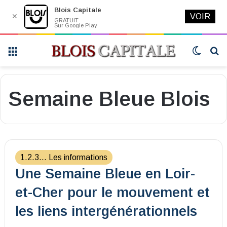
Blois Capitale
✕
VOIR
GRATUIT
Sur Google Play
Menu
Switch
R
skin
Semaine Bleue Blois
1.2.3... Les informations
Une Semaine Bleue en Loir-
et-Cher pour le mouvement et
les liens intergénérationnels