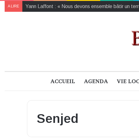
Yann Laffont : « Nous devons ensemble bâtir un territ
A LIRE
ACCUEIL
AGENDA
VIE LO
Senjed