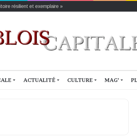
oire résilient et exemplaire »
CALE
ACTUALITÉ
CULTURE
MAG’
P