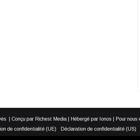
és | Conçu par Richest Media | Hébergé par Ionos | Pour nous éc
on de confidentialité (UE)
Déclaration de confidentialité (US)
ies (EU)
Cookie Policy (AUS)
Cookie Policy (US)
Qui somme