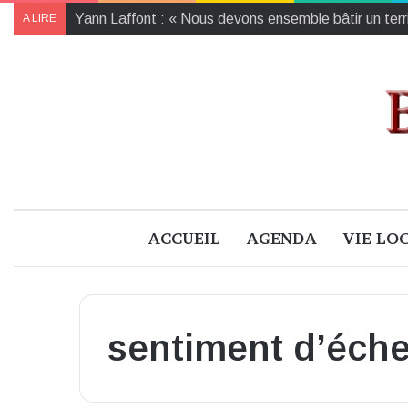
Yann Laffont : « Nous devons ensemble bâtir un territ
A LIRE
ACCUEIL
AGENDA
VIE LO
sentiment d’éch