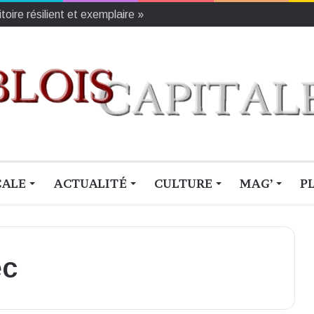
oire résilient et exemplaire »
CALE
ACTUALITÉ
CULTURE
MAG’
P
ec