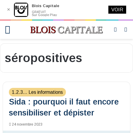
Blois Capitale
✕
VOIR
GRATUIT
Sur Google Play
Menu
Switch
R
skin
séropositives
1.2.3... Les informations
Sida : pourquoi il faut encore
sensibiliser et dépister
24 novembre 2023