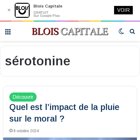
Blois Capitale
✕
VOIR
GRATUIT
Sur Google Play
Menu
Switch
R
skin
sérotonine
Découvrir
Quel est l’impact de la pluie
sur le moral ?
8 octobre 2024