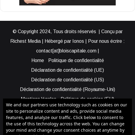
© Copyright 2024, Tous droits réservés | Conçu par
Richest Media | Hébergé par Ionos | Pour nous écrire :
contact[at]bloiscapitale.com |
Home
Politique de confidentialité
Déclaration de confidentialité (UE)
Déclaration de confidentialité (US)
Déclaration de confidentialité (Royaume-Uni)
Mentions légales
Politique de cookies (EU)
We and our partners use technology such as cookies on our
Cookie Policy (AUS)
Cookie Policy (US)
site to personalize content and ads, provide social media
features, and analyze our traffic. Click below to consent to
Qui sommes-nous ?
Participer à Blois Capitale
the use of this technology across the web. You can change
Bénéficier d’une assistance
your mind and change your consent choices at anytime by