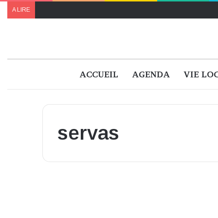
A LIRE
ACCUEIL
AGENDA
VIE LO
servas
Cinéma
Ciné-débat autour de