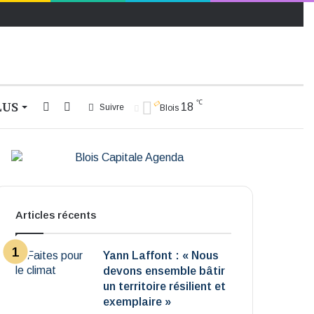
℃
LUS
Rechercher
Switch
18
Suivre
Blois
skin
Articles récents
Yann Laffont : « Nous
devons ensemble bâtir
un territoire résilient et
exemplaire »