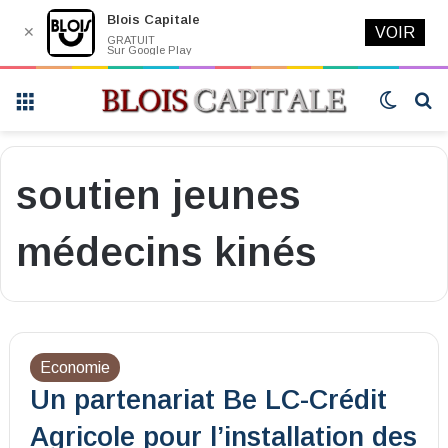
Blois Capitale
✕
VOIR
GRATUIT
Sur Google Play
Menu
Switch
R
skin
soutien jeunes
médecins kinés
Economie
Un partenariat Be LC-Crédit
Agricole pour l’installation des