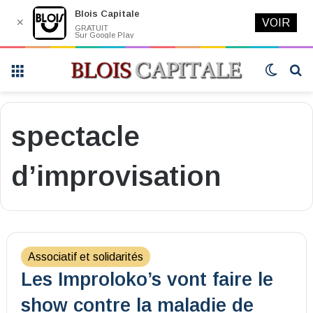
Blois Capitale
✕
VOIR
GRATUIT
Sur Google Play
Menu
Switch
R
skin
spectacle
d’improvisation
Associatif et solidarités
Les Improloko’s vont faire le
show contre la maladie de