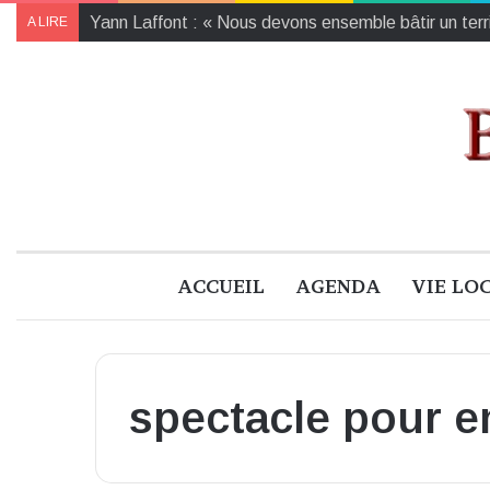
Yann Laffont : « Nous devons ensemble bâtir un territ
A LIRE
ACCUEIL
AGENDA
VIE LO
spectacle pour e