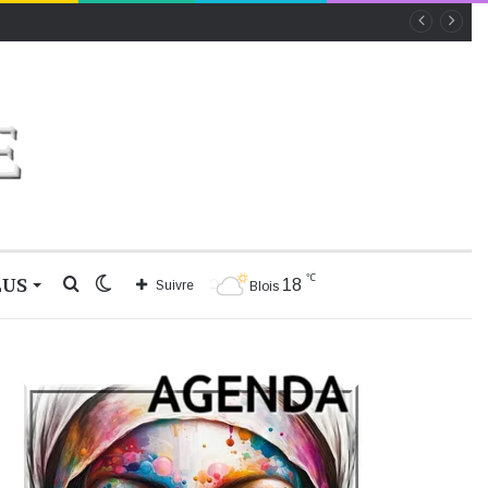
℃
LUS
Rechercher
Switch
18
Suivre
Blois
skin