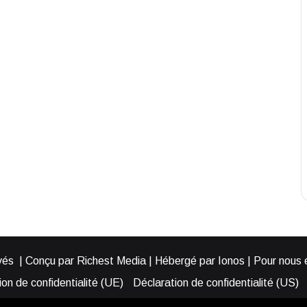
és | Conçu par Richest Media | Hébergé par Ionos | Pour nous éc
on de confidentialité (UE)
Déclaration de confidentialité (US)
ies (EU)
Cookie Policy (AUS)
Cookie Policy (US)
Qui somme