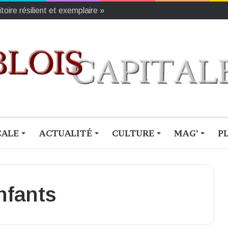
oire résilient et exemplaire »
CALE
ACTUALITÉ
CULTURE
MAG’
P
nfants