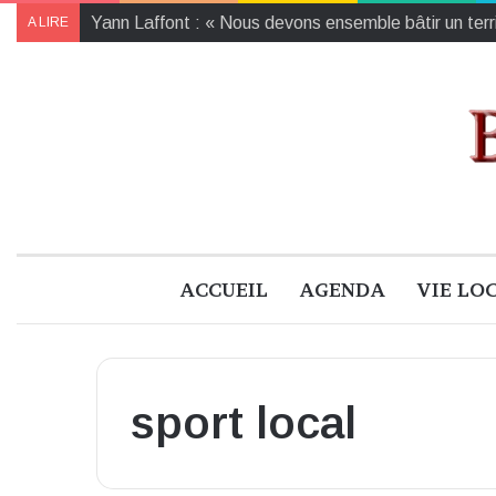
Yann Laffont : « Nous devons ensemble bâtir un territ
A LIRE
ACCUEIL
AGENDA
VIE LO
sport local