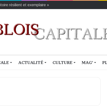
oire résilient et exemplaire »
CALE
ACTUALITÉ
CULTURE
MAG’
P