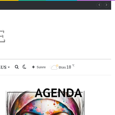
℃
LUS
Rechercher
Switch
18
Suivre
Blois
skin