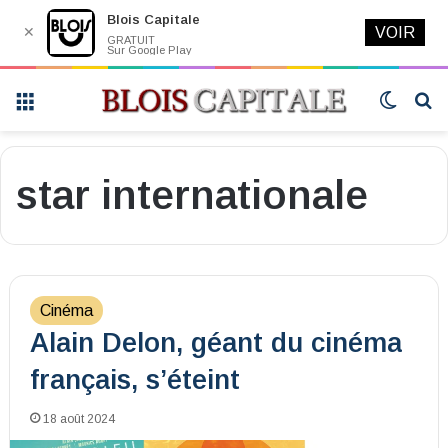
Blois Capitale
✕
VOIR
GRATUIT
Sur Google Play
Menu
Switch
R
skin
star internationale
Cinéma
Alain Delon, géant du cinéma
français, s’éteint
18 août 2024