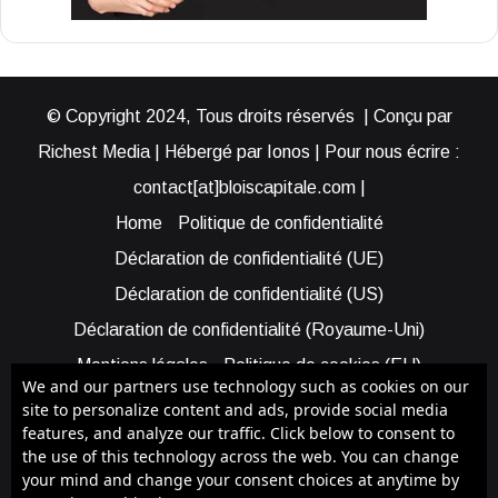
© Copyright 2024, Tous droits réservés | Conçu par
Richest Media | Hébergé par Ionos | Pour nous écrire :
contact[at]bloiscapitale.com |
Home
Politique de confidentialité
Déclaration de confidentialité (UE)
Déclaration de confidentialité (US)
Déclaration de confidentialité (Royaume-Uni)
Mentions légales
Politique de cookies (EU)
We and our partners use technology such as cookies on our
Cookie Policy (AUS)
Cookie Policy (US)
site to personalize content and ads, provide social media
features, and analyze our traffic. Click below to consent to
Qui sommes-nous ?
Participer à Blois Capitale
the use of this technology across the web. You can change
Bénéficier d’une assistance
your mind and change your consent choices at anytime by