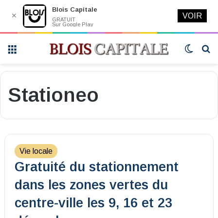
Blois Capitale
✕
VOIR
GRATUIT
Sur Google Play
Menu
Switch
R
skin
Stationeo
Vie locale
Gratuité du stationnement
dans les zones vertes du
centre-ville les 9, 16 et 23