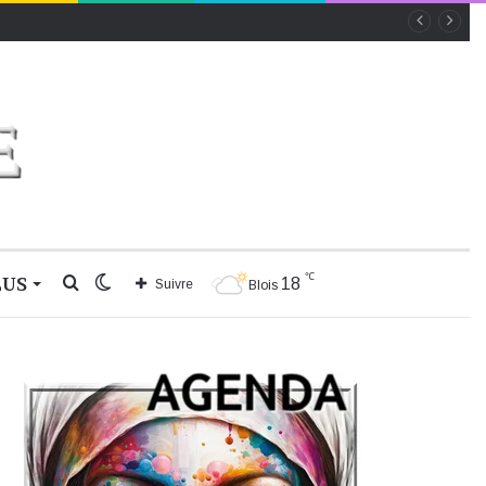
℃
LUS
Rechercher
Switch
18
Suivre
Blois
skin