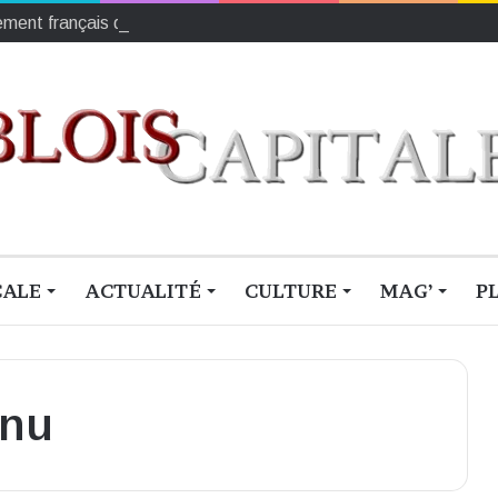
ement français du sang
CALE
ACTUALITÉ
CULTURE
MAG’
P
anu