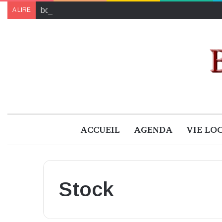
bd BOUM 2024 : les lauréat·es des sept prix
A LIRE
ACCUEIL
AGENDA
VIE LO
Stock