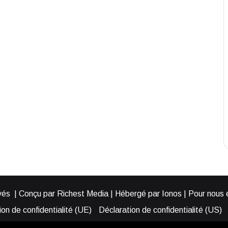
és | Conçu par Richest Media | Hébergé par Ionos | Pour nous éc
on de confidentialité (UE)
Déclaration de confidentialité (US)
ies (EU)
Cookie Policy (AUS)
Cookie Policy (US)
Qui somme