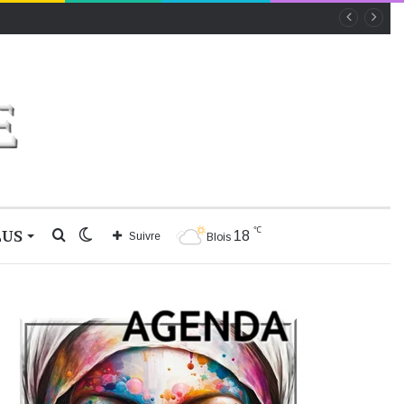
℃
LUS
Rechercher
Switch
18
Suivre
Blois
skin