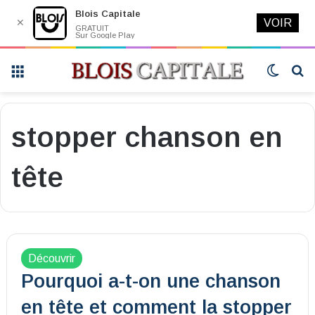
Blois Capitale
✕
VOIR
GRATUIT
Sur Google Play
Menu
Switch
R
skin
stopper chanson en
tête
Découvrir
Pourquoi a-t-on une chanson
en tête et comment la stopper