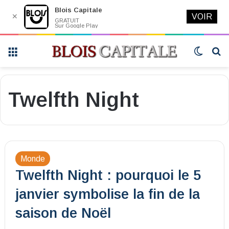
Blois Capitale
✕
VOIR
GRATUIT
Sur Google Play
Menu
Switch
R
skin
Twelfth Night
Monde
Twelfth Night : pourquoi le 5
janvier symbolise la fin de la
saison de Noël