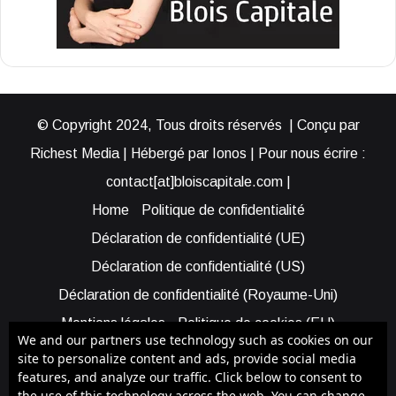
© Copyright 2024, Tous droits réservés | Conçu par
Richest Media | Hébergé par Ionos | Pour nous écrire :
contact[at]bloiscapitale.com |
Home
Politique de confidentialité
Déclaration de confidentialité (UE)
Déclaration de confidentialité (US)
Déclaration de confidentialité (Royaume-Uni)
Mentions légales
Politique de cookies (EU)
We and our partners use technology such as cookies on our
Cookie Policy (AUS)
Cookie Policy (US)
site to personalize content and ads, provide social media
features, and analyze our traffic. Click below to consent to
Qui sommes-nous ?
Participer à Blois Capitale
the use of this technology across the web. You can change