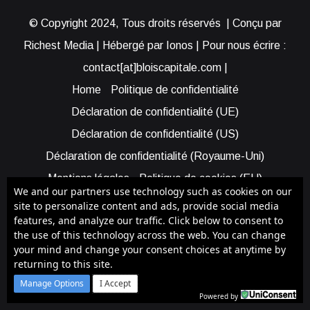
© Copyright 2024, Tous droits réservés | Conçu par
Richest Media | Hébergé par Ionos | Pour nous écrire :
contact[at]bloiscapitale.com |
Home
Politique de confidentialité
Déclaration de confidentialité (UE)
Déclaration de confidentialité (US)
Déclaration de confidentialité (Royaume-Uni)
Mentions légales
Politique de cookies (EU)
We and our partners use technology such as cookies on our
Cookie Policy (AUS)
Cookie Policy (US)
site to personalize content and ads, provide social media
features, and analyze our traffic. Click below to consent to
Qui sommes-nous ?
Participer à Blois Capitale
the use of this technology across the web. You can change
Bénéficier d’une assistance
your mind and change your consent choices at anytime by
returning to this site.
Facebook
X
YouTube
Instagram
RSS
Manage Options
I Accept
Powered by