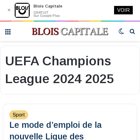
Blois Capitale
✕
VOIR
GRATUIT
Sur Google Play
Menu
Switch
R
skin
UEFA Champions
League 2024 2025
Sport
Le mode d’emploi de la
nouvelle Ligue des