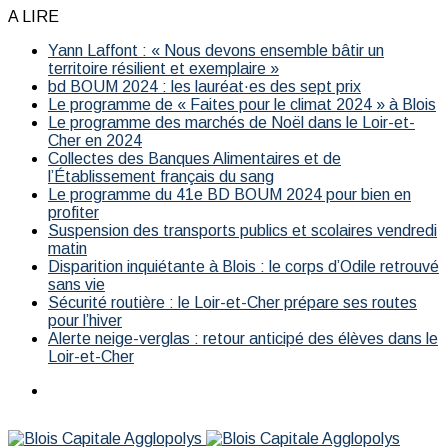
A LIRE
Yann Laffont : « Nous devons ensemble bâtir un
territoire résilient et exemplaire »
bd BOUM 2024 : les lauréat·es des sept prix
Le programme de « Faites pour le climat 2024 » à Blois
Le programme des marchés de Noël dans le Loir-et-
Cher en 2024
Collectes des Banques Alimentaires et de
l’Établissement français du sang
Le programme du 41e BD BOUM 2024 pour bien en
profiter
Suspension des transports publics et scolaires vendredi
matin
Disparition inquiétante à Blois : le corps d’Odile retrouvé
sans vie
Sécurité routière : le Loir-et-Cher prépare ses routes
pour l’hiver
Alerte neige-verglas : retour anticipé des élèves dans le
Loir-et-Cher
Menu