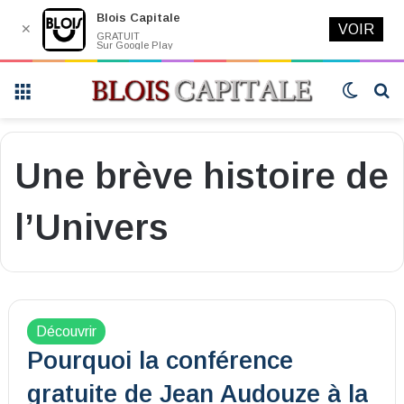
Blois Capitale
✕
VOIR
GRATUIT
Sur Google Play
Menu
Switch
R
skin
Une brève histoire de
l’Univers
Découvrir
Pourquoi la conférence
gratuite de Jean Audouze à la