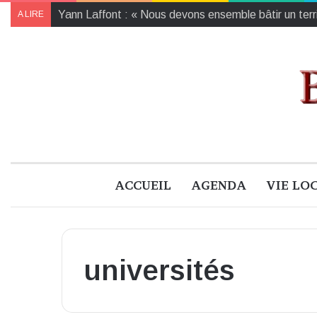
Yann Laffont : « Nous devons ensemble bâtir un territ
A LIRE
ACCUEIL
AGENDA
VIE LO
universités