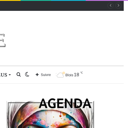
℃
LUS
Rechercher
Switch
18
Suivre
Blois
skin