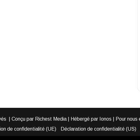
és | Conçu par Richest Media | Hébergé par Ionos | Pour nous éc
on de confidentialité (UE)
Déclaration de confidentialité (US)
ies (EU)
Cookie Policy (AUS)
Cookie Policy (US)
Qui somme