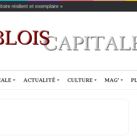
oire résilient et exemplaire »
CALE
ACTUALITÉ
CULTURE
MAG’
P