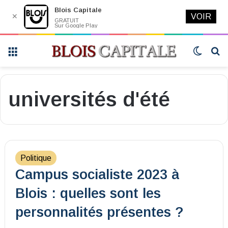
Blois Capitale
✕
VOIR
GRATUIT
Sur Google Play
Menu
Switch
R
skin
universités d'été
Politique
Campus socialiste 2023 à
Blois : quelles sont les
personnalités présentes ?