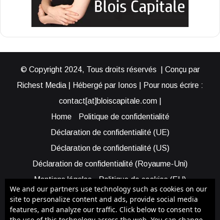
© Copyright 2024, Tous droits réservés | Conçu par
Richest Media | Hébergé par Ionos | Pour nous écrire :
contact[at]bloiscapitale.com |
Home
Politique de confidentialité
Déclaration de confidentialité (UE)
Déclaration de confidentialité (US)
Déclaration de confidentialité (Royaume-Uni)
Mentions légales
Politique de cookies (EU)
We and our partners use technology such as cookies on our
Cookie Policy (AUS)
Cookie Policy (US)
site to personalize content and ads, provide social media
features, and analyze our traffic. Click below to consent to
Qui sommes-nous ?
Participer à Blois Capitale
the use of this technology across the web. You can change