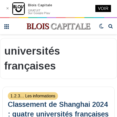
Blois Capitale
✕
VOIR
GRATUIT
Sur Google Play
Menu
Switch
R
skin
universités
françaises
1.2.3... Les informations
Classement de Shanghai 2024
: quatre universités françaises