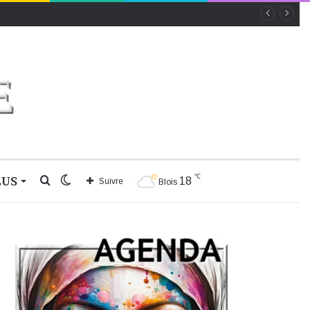
℃
LUS
Rechercher
Switch
18
Suivre
Blois
skin