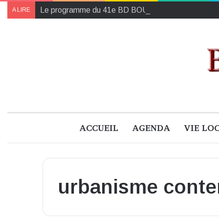
Le programme du 41e BD BOUM 2024 pour bien en p
A LIRE
ACCUEIL
AGENDA
VIE LO
urbanisme cont