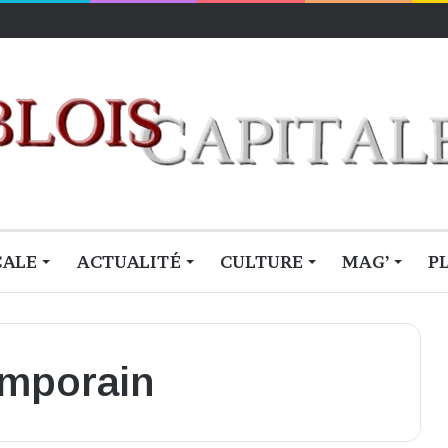
rofiter
CALE
ACTUALITÉ
CULTURE
MAG’
P
emporain